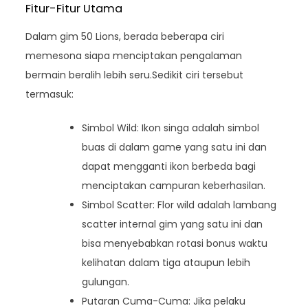
Fitur-Fitur Utama
Dalam gim 50 Lions, berada beberapa ciri
memesona siapa menciptakan pengalaman
bermain beralih lebih seru.Sedikit ciri tersebut
termasuk:
Simbol Wild: Ikon singa adalah simbol
buas di dalam game yang satu ini dan
dapat mengganti ikon berbeda bagi
menciptakan campuran keberhasilan.
Simbol Scatter: Flor wild adalah lambang
scatter internal gim yang satu ini dan
bisa menyebabkan rotasi bonus waktu
kelihatan dalam tiga ataupun lebih
gulungan.
Putaran Cuma-Cuma: Jika pelaku