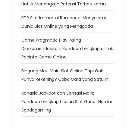
Untuk Menangkan Potensi Terbaik kamu
RTP Slot Immortal Romance: Menyelami
Dunia Slot Online yang Menggoda
Game Pragmatic Play Paling
Direkomendasikan: Panduan Lengkap untuk
Pecinta Game Online
Bingung Mau Main Slot Online Tapi Gak
Punya Rekening? Coba Cara yang Satu Ini!
Rahasia Jackpot dan Sensasi Main:
Panduan Lengkap Ulasan Slot Gacor Hari Ini
Spadegaming