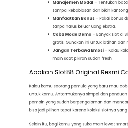
Manajemen Modal
– Tentukan bata
sampai kebablasan dan bikin kantong
Manfaatkan Bonus
– Pakai bonus 
tanpa harus keluar uang ekstra.
Coba Mode Demo
– Banyak slot di
gratis. Gunakan ini untuk latihan da
Jangan Terbawa Emosi
– Kalau kala
main saat pikiran sudah fresh.
Apakah Slot88 Original Resmi 
Kalau kamu seorang pemula yang baru mau coba-
untuk kamu. Antarmukanya simpel dan panduan main
pemain yang sudah berpengalaman dan mencari va
bisa jadi pilihan tepat karena koleksi slotnya yan
Selain itu, bagi kamu yang suka main lewat smart