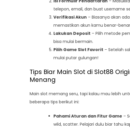
Isi Formulir Pendaftaran
– Masukkan
telepon, email, dan buat username s
Verifikasi Akun
– Biasanya akan ada 
memastikan akun kamu benar-benar 
Lakukan Deposit
– Pilih metode pem
bisa mulai bermain.
Pilih Game Slot Favorit
– Setelah sa
mulai putar gulungan!
Tips Biar Main Slot di Slot88 Or
Menang
Main slot memang seru, tapi kalau mau lebih u
beberapa tips berikut ini:
Pahami Aturan dan Fitur Game
– S
wild, scatter. Pelajari dulu biar tahu