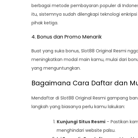
berbagai metode pembayaran populer di Indonesia, 
itu, sistemnya sudah dilengkapi teknologi enkri
pihak ketiga.
4. Bonus dan Promo Menarik
Buat yang suka bonus, Slot88 Original Resmi ngg
meningkatkan modal main kamu, mulai dari bonus
yang menguntungkan.
Bagaimana Cara Daftar dan Mula
Mendaftar di Slot88 Original Resmi gampang bang
langkah yang biasanya perlu kamu lakukan:
Kunjungi Situs Resmi
– Pastikan kamu
menghindari website palsu.