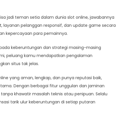
isa jadi teman setia dalam dunia slot online, jawabannya
t, layanan pelanggan responsif, dan update game secara
as dan kepercayaan para pemainnya.
 pada keberuntungan dan strategi masing-masing
esmi, peluang kamu mendapatkan pengalaman
kan situs tak jelas.
nline yang aman, lengkap, dan punya reputasi baik,
utama. Dengan berbagai fitur unggulan dan jaminan
anpa khawatir masalah teknis atau penipuan. Selalu
sasi tarik ulur keberuntungan di setiap putaran