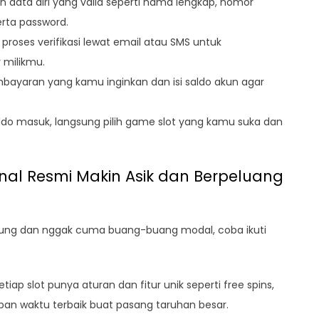
 data diri yang valid seperti nama lengkap, nomor
erta password.
proses verifikasi lewat email atau SMS untuk
milikmu.
bayaran yang kamu inginkan dan isi saldo akun agar
ldo masuk, langsung pilih game slot yang kamu suka dan
iginal Resmi Makin Asik dan Berpeluang
ntung dan nggak cuma buang-buang modal, coba ikuti
etiap slot punya aturan dan fitur unik seperti free spins,
 kapan waktu terbaik buat pasang taruhan besar.