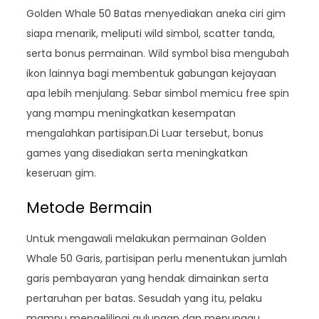
Golden Whale 50 Batas menyediakan aneka ciri gim
siapa menarik, meliputi wild simbol, scatter tanda,
serta bonus permainan. Wild symbol bisa mengubah
ikon lainnya bagi membentuk gabungan kejayaan
apa lebih menjulang. Sebar simbol memicu free spin
yang mampu meningkatkan kesempatan
mengalahkan partisipan.Di Luar tersebut, bonus
games yang disediakan serta meningkatkan
keseruan gim.
Metode Bermain
Untuk mengawali melakukan permainan Golden
Whale 50 Garis, partisipan perlu menentukan jumlah
garis pembayaran yang hendak dimainkan serta
pertaruhan per batas. Sesudah yang itu, pelaku
mampu mengelilingi gulungan dan menunggu