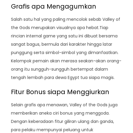
Grafis apa Mengagumkan
Salah satu hal yang paling mencolok sebab Valley of
the Gods merupakan visualnya apa hebat.Tiap
rincian internal game yang satu ini dibuat bersama
sangat bagus, bermula dari karakter hingga latar
punggung serta simbol-simbol yang dimanfaatkan.
Kelompok pemain akan merasa seakan-akan orang-
orang itu sungguh-sungguh bertempat dalam
tengah lembah para dewa Egypt tua siapa magis.
Fitur Bonus siapa Menggiurkan
Selain grafis apa menawan, Valley of the Gods juga
memberikan aneka ciri bonus yang menggoda.
Dengan keberadaan fitur giliran ulang dan ganda,
para pelaku mempunyai peluang untuk