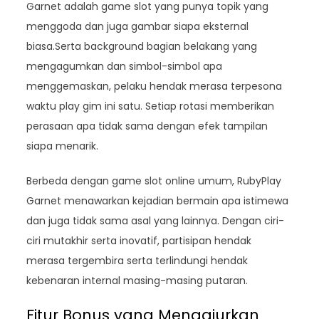
Garnet adalah game slot yang punya topik yang
menggoda dan juga gambar siapa eksternal
biasa.Serta background bagian belakang yang
mengagumkan dan simbol-simbol apa
menggemaskan, pelaku hendak merasa terpesona
waktu play gim ini satu. Setiap rotasi memberikan
perasaan apa tidak sama dengan efek tampilan
siapa menarik.
Berbeda dengan game slot online umum, RubyPlay
Garnet menawarkan kejadian bermain apa istimewa
dan juga tidak sama asal yang lainnya. Dengan ciri-
ciri mutakhir serta inovatif, partisipan hendak
merasa tergembira serta terlindungi hendak
kebenaran internal masing-masing putaran.
Fitur Bonus yang Menggiurkan