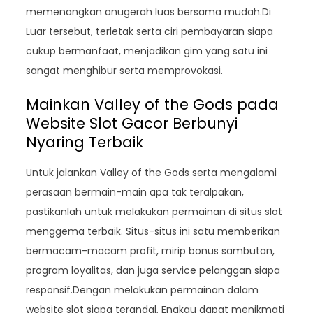
memenangkan anugerah luas bersama mudah.Di
Luar tersebut, terletak serta ciri pembayaran siapa
cukup bermanfaat, menjadikan gim yang satu ini
sangat menghibur serta memprovokasi.
Mainkan Valley of the Gods pada
Website Slot Gacor Berbunyi
Nyaring Terbaik
Untuk jalankan Valley of the Gods serta mengalami
perasaan bermain-main apa tak teralpakan,
pastikanlah untuk melakukan permainan di situs slot
menggema terbaik. Situs-situs ini satu memberikan
bermacam-macam profit, mirip bonus sambutan,
program loyalitas, dan juga service pelanggan siapa
responsif.Dengan melakukan permainan dalam
website slot siapa terandal, Engkau dapat menikmati