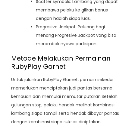
Scatter symbols: Lambang yang dapat
membawa pelaku ke giliran bonus
dengan hadiah siapa luas.
Progresive Jackpot: Peluang bagi
menang Progresive Jackpot yang bisa
merombak nyawa partisipan.
Metode Melakukan Permainan
RubyPlay Garnet
Untuk jalankan RubyPlay Garnet, pemain sekedar
memerlukan menciptakan judi pantas bersama
kemauan dan memulai memutar putaran.Setelah
gulungan stop, pelaku hendak melihat kombinasi
lambang siapa tampil serta hendak dibayar pantas
dengan kombinasi siapa sukses diciptakan.