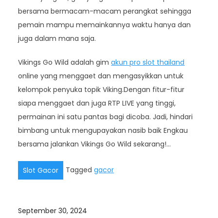
bersama bermacam-macam perangkat sehingga
pemain mampu memainkannya waktu hanya dan
juga dalam mana saja.
Vikings Go Wild adalah gim
akun pro slot thailand
online yang menggaet dan mengasyikkan untuk
kelompok penyuka topik Viking.Dengan fitur-fitur
siapa menggaet dan juga RTP LIVE yang tinggi,
permainan ini satu pantas bagi dicoba. Jadi, hindari
bimbang untuk mengupayakan nasib baik Engkau
bersama jalankan Vikings Go Wild sekarang!…
Tagged
gacor
Slot Gacor
September 30, 2024