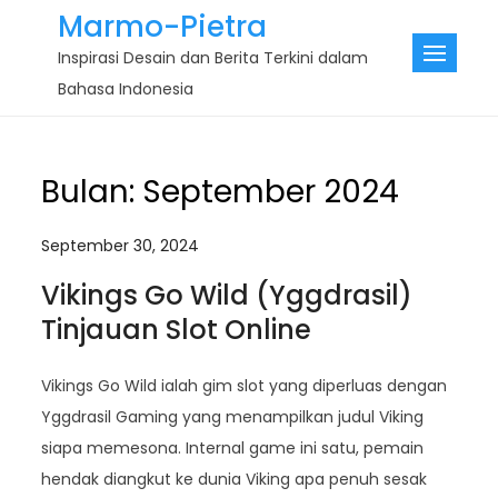
Skip
Marmo-Pietra
to
Inspirasi Desain dan Berita Terkini dalam
content
Bahasa Indonesia
Bulan:
September 2024
September 30, 2024
Vikings Go Wild (Yggdrasil)
Tinjauan Slot Online
Vikings Go Wild ialah gim slot yang diperluas dengan
Yggdrasil Gaming yang menampilkan judul Viking
siapa memesona. Internal game ini satu, pemain
hendak diangkut ke dunia Viking apa penuh sesak