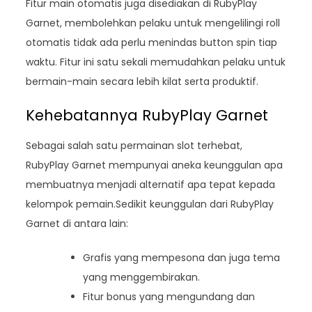
Fitur main otomatis juga disediakan di RubyPlay
Garnet, membolehkan pelaku untuk mengelilingi roll
otomatis tidak ada perlu menindas button spin tiap
waktu. Fitur ini satu sekali memudahkan pelaku untuk
bermain-main secara lebih kilat serta produktif.
Kehebatannya RubyPlay Garnet
Sebagai salah satu permainan slot terhebat,
RubyPlay Garnet mempunyai aneka keunggulan apa
membuatnya menjadi alternatif apa tepat kepada
kelompok pemain.Sedikit keunggulan dari RubyPlay
Garnet di antara lain:
Grafis yang mempesona dan juga tema
yang menggembirakan.
Fitur bonus yang mengundang dan