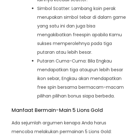
Simbol Scatter: Lambang koin perak
merupakan simbol tebar di dalam game
yang satu ini dan juga bisa
mengakibatkan freespin apabila Kamu
sukses memperolehnya pada tiga
putaran atau lebih besar.
Putaran Cuma-Cuma: Bila Engkau
mendapatkan tiga ataupun lebih besar
ikon sebar, Engkau akan mendapatkan
free spin bersama bermacam-macam
pilihan pilihan bonus siapa berbeda.
Manfaat Bermain-Main 5 Lions Gold
Ada sejumlah argumen kenapa Anda harus
mencoba melakukan permainan 5 Lions Gold: