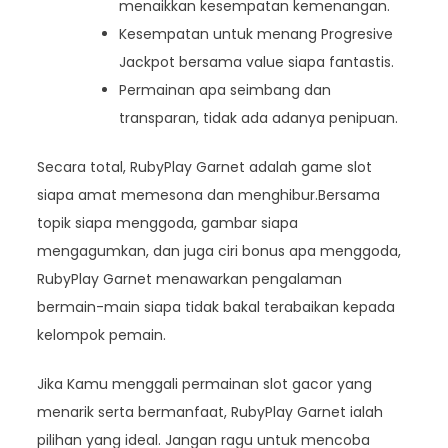
menaikkan kesempatan kemenangan.
Kesempatan untuk menang Progresive
Jackpot bersama value siapa fantastis.
Permainan apa seimbang dan
transparan, tidak ada adanya penipuan.
Secara total, RubyPlay Garnet adalah game slot
siapa amat memesona dan menghibur.Bersama
topik siapa menggoda, gambar siapa
mengagumkan, dan juga ciri bonus apa menggoda,
RubyPlay Garnet menawarkan pengalaman
bermain-main siapa tidak bakal terabaikan kepada
kelompok pemain.
Jika Kamu menggali permainan slot gacor yang
menarik serta bermanfaat, RubyPlay Garnet ialah
pilihan yang ideal. Jangan ragu untuk mencoba