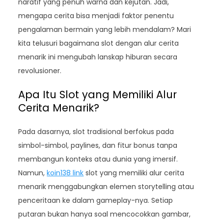
naratif yang penuh warna dan kejutan. Jadi,
mengapa cerita bisa menjadi faktor penentu
pengalaman bermain yang lebih mendalam? Mari
kita telusuri bagaimana slot dengan alur cerita
menarik ini mengubah lanskap hiburan secara
revolusioner.
Apa Itu Slot yang Memiliki Alur
Cerita Menarik?
Pada dasarnya, slot tradisional berfokus pada
simbol-simbol, paylines, dan fitur bonus tanpa
membangun konteks atau dunia yang imersif.
Namun,
koin138 link
slot yang memiliki alur cerita
menarik menggabungkan elemen storytelling atau
penceritaan ke dalam gameplay-nya. Setiap
putaran bukan hanya soal mencocokkan gambar,