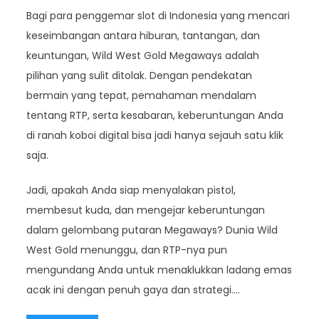
Bagi para penggemar slot di Indonesia yang mencari
keseimbangan antara hiburan, tantangan, dan
keuntungan, Wild West Gold Megaways adalah
pilihan yang sulit ditolak. Dengan pendekatan
bermain yang tepat, pemahaman mendalam
tentang RTP, serta kesabaran, keberuntungan Anda
di ranah koboi digital bisa jadi hanya sejauh satu klik
saja.
Jadi, apakah Anda siap menyalakan pistol,
membesut kuda, dan mengejar keberuntungan
dalam gelombang putaran Megaways? Dunia Wild
West Gold menunggu, dan RTP-nya pun
mengundang Anda untuk menaklukkan ladang emas
acak ini dengan penuh gaya dan strategi.…