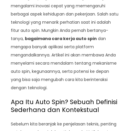
mengalami inovasi cepat yang memengaruhi
berbagai aspek kehidupan dan pekerjaan. Salah satu
teknologi yang menarik perhatian saat ini adalah
fitur auto spin. Mungkin Anda pernah bertanya-
tanya,
bagaimana cara kerja auto spin
dan
mengapa banyak aplikasi serta platform
mengandalkannya. Artikel ini akan membawa Anda
menyelami secara mendalam tentang mekanisme
auto spin, kegunaannya, serta potensi ke depan
yang bisa saja mengubah cara kita berinteraksi
dengan teknologi.
Apa Itu Auto Spin? Sebuah Definisi
Sederhana dan Kontekstual
Sebelum kita beranjak ke penjelasan teknis, penting