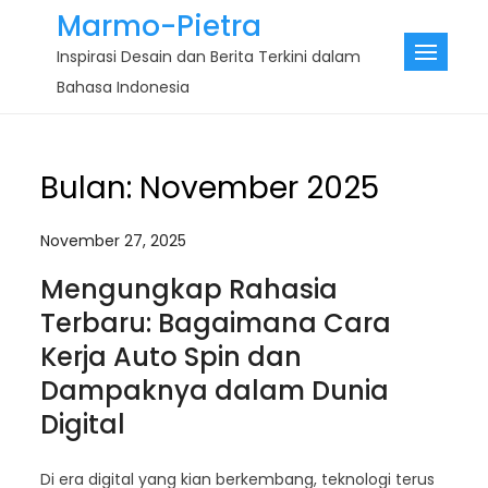
Skip
Marmo-Pietra
to
Inspirasi Desain dan Berita Terkini dalam
content
Bahasa Indonesia
Bulan:
November 2025
November 27, 2025
Mengungkap Rahasia
Terbaru: Bagaimana Cara
Kerja Auto Spin dan
Dampaknya dalam Dunia
Digital
Di era digital yang kian berkembang, teknologi terus