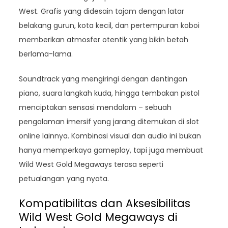
West. Grafis yang didesain tajam dengan latar
belakang gurun, kota kecil, dan pertempuran koboi
memberikan atmosfer otentik yang bikin betah
berlama-lama.
Soundtrack yang mengiringi dengan dentingan
piano, suara langkah kuda, hingga tembakan pistol
menciptakan sensasi mendalam – sebuah
pengalaman imersif yang jarang ditemukan di slot
online lainnya. Kombinasi visual dan audio ini bukan
hanya memperkaya gameplay, tapi juga membuat
Wild West Gold Megaways terasa seperti
petualangan yang nyata.
Kompatibilitas dan Aksesibilitas
Wild West Gold Megaways di