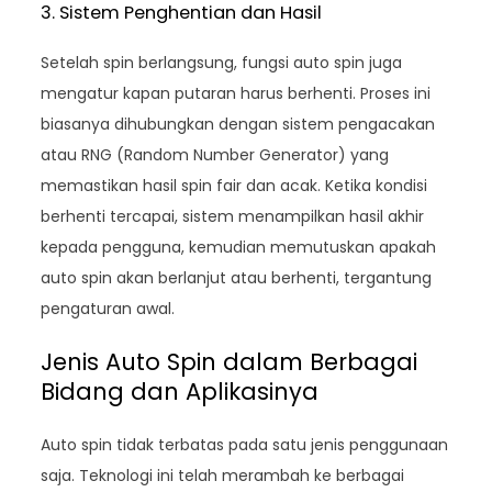
3. Sistem Penghentian dan Hasil
Setelah spin berlangsung, fungsi auto spin juga
mengatur kapan putaran harus berhenti. Proses ini
biasanya dihubungkan dengan sistem pengacakan
atau RNG (Random Number Generator) yang
memastikan hasil spin fair dan acak. Ketika kondisi
berhenti tercapai, sistem menampilkan hasil akhir
kepada pengguna, kemudian memutuskan apakah
auto spin akan berlanjut atau berhenti, tergantung
pengaturan awal.
Jenis Auto Spin dalam Berbagai
Bidang dan Aplikasinya
Auto spin tidak terbatas pada satu jenis penggunaan
saja. Teknologi ini telah merambah ke berbagai