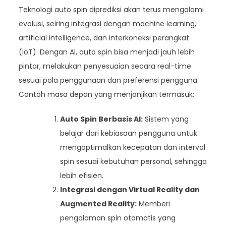
Teknologi auto spin diprediksi akan terus mengalami
evolusi, seiring integrasi dengan machine learning,
artificial intelligence, dan interkoneksi perangkat
(IoT). Dengan AI, auto spin bisa menjadi jauh lebih
pintar, melakukan penyesuaian secara real-time
sesuai pola penggunaan dan preferensi pengguna.
Contoh masa depan yang menjanjikan termasuk:
Auto Spin Berbasis AI:
Sistem yang
belajar dari kebiasaan pengguna untuk
mengoptimalkan kecepatan dan interval
spin sesuai kebutuhan personal, sehingga
lebih efisien.
Integrasi dengan Virtual Reality dan
Augmented Reality:
Memberi
pengalaman spin otomatis yang