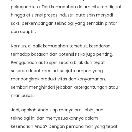
pekerjaan kita. Dari kemudahan dalam hiburan digital
hingga efisiensi proses industri, auto spin menjadi
saksi perkembangan teknologi yang semakin pintar
dan adaptif.
Namun, di balik kemudahan tersebut, kesadaran
terhadap batasan dan potensi risiko juga penting.
Penggunaan auto spin secara bijak dan tepat
sasaran dapat menjadi senjata ampuh yang
mendongkrak produktivitas dan kenyamanan,
sembari menghindari jebakan ketergantungan atau
manipulasi.
Jadi, apakah Anda siap menyelami lebih jauh
teknologi ini dan menyesuaikannya dalam
keseharian Anda? Dengan pemahaman yang tepat