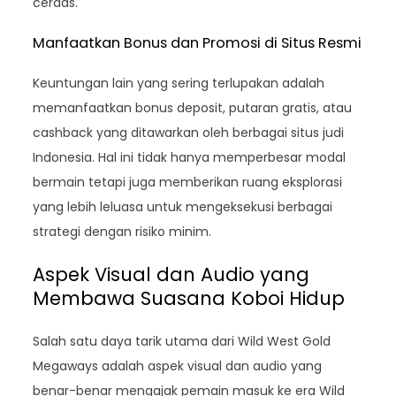
cerdas.
Manfaatkan Bonus dan Promosi di Situs Resmi
Keuntungan lain yang sering terlupakan adalah
memanfaatkan bonus deposit, putaran gratis, atau
cashback yang ditawarkan oleh berbagai situs judi
Indonesia. Hal ini tidak hanya memperbesar modal
bermain tetapi juga memberikan ruang eksplorasi
yang lebih leluasa untuk mengeksekusi berbagai
strategi dengan risiko minim.
Aspek Visual dan Audio yang
Membawa Suasana Koboi Hidup
Salah satu daya tarik utama dari Wild West Gold
Megaways adalah aspek visual dan audio yang
benar-benar mengajak pemain masuk ke era Wild