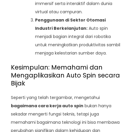
immersif serta interaktif dalam dunia
virtual atau campuran.
Penggunaan di Sektor Otomasi
Industri Berkelanjutan:
Auto spin
menjadi bagian integral dari robotika
untuk meningkatkan produktivitas sambil
menjaga kelestarian sumber daya.
Kesimpulan: Memahami dan
Mengaplikasikan Auto Spin secara
Bijak
Seperti yang telah tergambar, mengetahui
bagaimana cara kerja auto spin
bukan hanya
sekadar mengerti fungsi teknis, tetapi juga
memahami bagaimana teknologi ini bisa membawa
perubahan signifikan dalam kehidupan dan