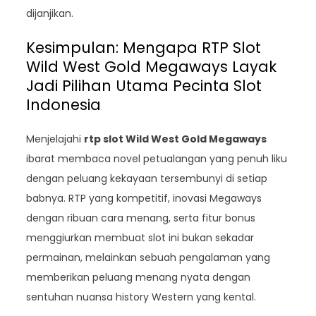
dijanjikan.
Kesimpulan: Mengapa RTP Slot
Wild West Gold Megaways Layak
Jadi Pilihan Utama Pecinta Slot
Indonesia
Menjelajahi
rtp slot Wild West Gold Megaways
ibarat membaca novel petualangan yang penuh liku
dengan peluang kekayaan tersembunyi di setiap
babnya. RTP yang kompetitif, inovasi Megaways
dengan ribuan cara menang, serta fitur bonus
menggiurkan membuat slot ini bukan sekadar
permainan, melainkan sebuah pengalaman yang
memberikan peluang menang nyata dengan
sentuhan nuansa history Western yang kental.