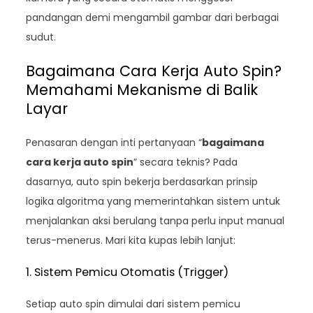
pandangan demi mengambil gambar dari berbagai
sudut.
Bagaimana Cara Kerja Auto Spin?
Memahami Mekanisme di Balik
Layar
Penasaran dengan inti pertanyaan “
bagaimana
cara kerja auto spin
” secara teknis? Pada
dasarnya, auto spin bekerja berdasarkan prinsip
logika algoritma yang memerintahkan sistem untuk
menjalankan aksi berulang tanpa perlu input manual
terus-menerus. Mari kita kupas lebih lanjut:
1. Sistem Pemicu Otomatis (Trigger)
Setiap auto spin dimulai dari sistem pemicu