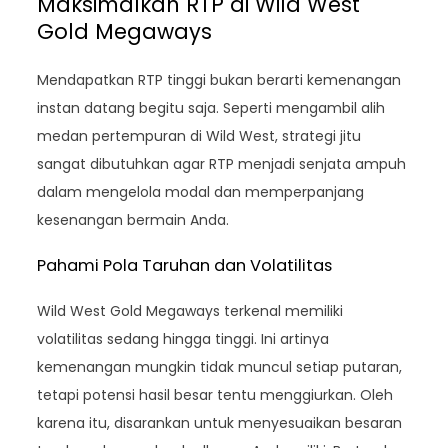
Maksimalkan RTP di Wild West
Gold Megaways
Mendapatkan RTP tinggi bukan berarti kemenangan
instan datang begitu saja. Seperti mengambil alih
medan pertempuran di Wild West, strategi jitu
sangat dibutuhkan agar RTP menjadi senjata ampuh
dalam mengelola modal dan memperpanjang
kesenangan bermain Anda.
Pahami Pola Taruhan dan Volatilitas
Wild West Gold Megaways terkenal memiliki
volatilitas sedang hingga tinggi. Ini artinya
kemenangan mungkin tidak muncul setiap putaran,
tetapi potensi hasil besar tentu menggiurkan. Oleh
karena itu, disarankan untuk menyesuaikan besaran