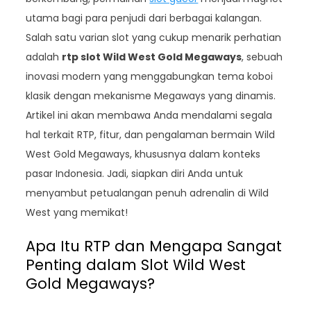
utama bagi para penjudi dari berbagai kalangan.
Salah satu varian slot yang cukup menarik perhatian
adalah
rtp slot Wild West Gold Megaways
, sebuah
inovasi modern yang menggabungkan tema koboi
klasik dengan mekanisme Megaways yang dinamis.
Artikel ini akan membawa Anda mendalami segala
hal terkait RTP, fitur, dan pengalaman bermain Wild
West Gold Megaways, khususnya dalam konteks
pasar Indonesia. Jadi, siapkan diri Anda untuk
menyambut petualangan penuh adrenalin di Wild
West yang memikat!
Apa Itu RTP dan Mengapa Sangat
Penting dalam Slot Wild West
Gold Megaways?