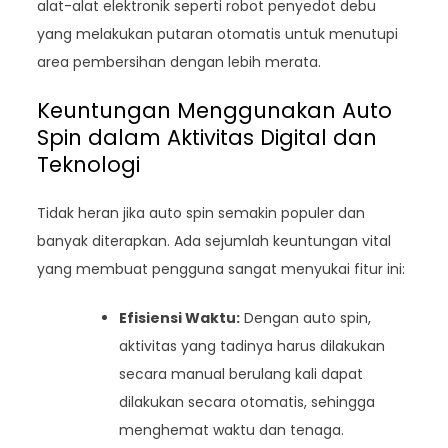
alat-alat elektronik seperti robot penyedot debu
yang melakukan putaran otomatis untuk menutupi
area pembersihan dengan lebih merata.
Keuntungan Menggunakan Auto
Spin dalam Aktivitas Digital dan
Teknologi
Tidak heran jika auto spin semakin populer dan
banyak diterapkan. Ada sejumlah keuntungan vital
yang membuat pengguna sangat menyukai fitur ini:
Efisiensi Waktu:
Dengan auto spin,
aktivitas yang tadinya harus dilakukan
secara manual berulang kali dapat
dilakukan secara otomatis, sehingga
menghemat waktu dan tenaga.