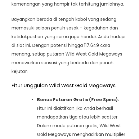
kemenangan yang hampir tak terhitung jumlahnya.
Bayangkan berada di tengah koboi yang sedang
memasuki saloon penuh sesak – kegaduhan dan
ketidakpastian yang sama juga hendak Anda hadapi
di slot ini. Dengan potensi hingga 117.649 cara
menang, setiap putaran Wild West Gold Megaways
menawarkan sensasi yang berbeda dan penuh
kejutan.
Fitur Unggulan Wild West Gold Megaways
Bonus Putaran Gratis (Free Spins):
Fitur ini diaktifkan jika Anda berhasil
mendapatkan tiga atau lebih scatter.
Dalam mode putaran gratis, Wild West
Gold Megaways menghadirkan multiplier