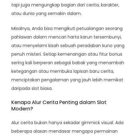
tapi juga mengungkap bagian dari cerita, karakter,
atau dunia yang semakin dalam.
Misalnya, Anda bisa mengikuti petualangan seorang
pahlawan dalam mencari harta karun tersembunyi,
atau menyelami kisah sebuah peradaban kuno yang
penuh misteri. Setiap kemenangan atau fitur bonus
sering kali berperan sebagai babak yang menambah
ketegangan atau membuka lapisan baru cerita,
menciptakan pengalaman yang jauh lebih memikat
daripada slot biasa.
Kenapa Alur Cerita Penting dalam Slot
Modern?
Alur cerita bukan hanya sekadar gimmick visual. Ada
beberapa alasan mendasar mengapa permainan