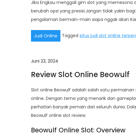
Jika Engkau menggali gim slot yang memesona 
berubah opsi yang presisi.Jangan tidak yakin ba
pengalaman bermain-main siapa nggak akan Kamu
Tagged
situs judi slot online terpe
Judi Online
Juni 23, 2024
Review Slot Online Beowulf
Slot online Beowulf adalah salah satu permainan 
online. Dengan tema yang menarik dan gameplay y
perhatian banyak pemain dari seluruh dunia. Dala
Beowulf online slot review.
Beowulf Online Slot: Overview