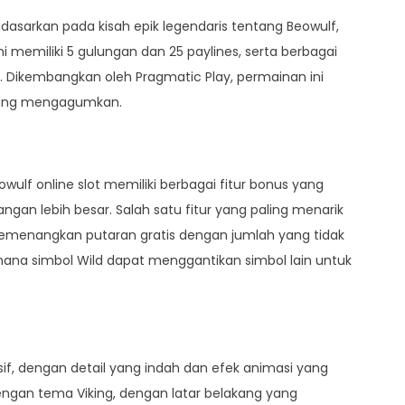
idasarkan pada kisah epik legendaris tentang Beowulf,
i memiliki 5 gulungan dan 25 paylines, serta berbagai
. Dikembangkan oleh Pragmatic Play, permainan ini
 yang mengagumkan.
wulf online slot memiliki berbagai fitur bonus yang
 lebih besar. Salah satu fitur yang paling menarik
memenangkan putaran gratis dengan jumlah yang tidak
ana simbol Wild dapat menggantikan simbol lain untuk
sif, dengan detail yang indah dan efek animasi yang
dengan tema Viking, dengan latar belakang yang