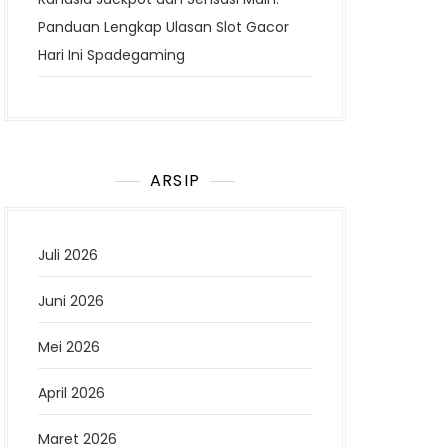
Panduan Lengkap Ulasan Slot Gacor
Hari Ini Spadegaming
ARSIP
Juli 2026
Juni 2026
Mei 2026
April 2026
Maret 2026