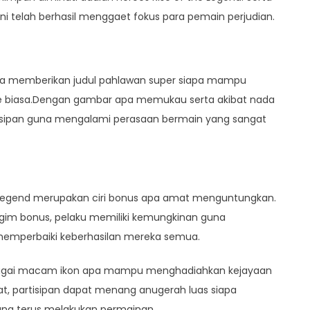
ini telah berhasil menggaet fokus para pemain perjudian.
 apa memberikan judul pahlawan super siapa mampu
e biasa.Dengan gambar apa memukau serta akibat nada
tisipan guna mengalami perasaan bermain yang sangat
he Legend merupakan ciri bonus apa amat menguntungkan.
n gim bonus, pelaku memiliki kemungkinan guna
mperbaiki keberhasilan mereka semua.
berbagai macam ikon apa mampu menghadiahkan kejayaan
t, partisipan dapat menang anugerah luas siapa
una terus melakukan permainan.