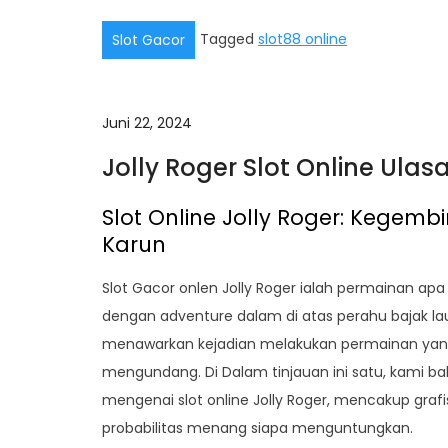
Tagged
slot88 online
Slot Gacor
Juni 22, 2024
Jolly Roger Slot Online Ulas
Slot Online Jolly Roger: Kegem
Karun
Slot Gacor onlen Jolly Roger ialah permainan 
dengan adventure dalam di atas perahu bajak laut 
menawarkan kejadian melakukan permainan yang
mengundang. Di Dalam tinjauan ini satu, kami 
mengenai slot online Jolly Roger, mencakup graf
probabilitas menang siapa menguntungkan.