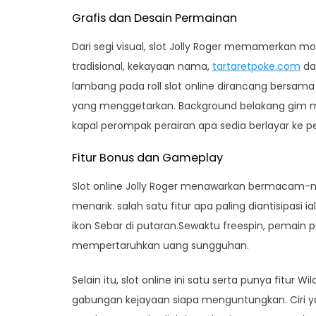
Grafis dan Desain Permainan
Dari segi visual, slot Jolly Roger memamerkan mo
tradisional, kekayaan nama,
tartaretpoke.com
da
lambang pada roll slot online dirancang bersa
yang menggetarkan. Background belakang gim 
kapal perompak perairan apa sedia berlayar ke 
Fitur Bonus dan Gameplay
Slot online Jolly Roger menawarkan bermacam
menarik. salah satu fitur apa paling diantisipasi 
ikon Sebar di putaran.Sewaktu freespin, pemain
mempertaruhkan uang sungguhan.
Selain itu, slot online ini satu serta punya fitur
gabungan kejayaan siapa menguntungkan. Ciri y