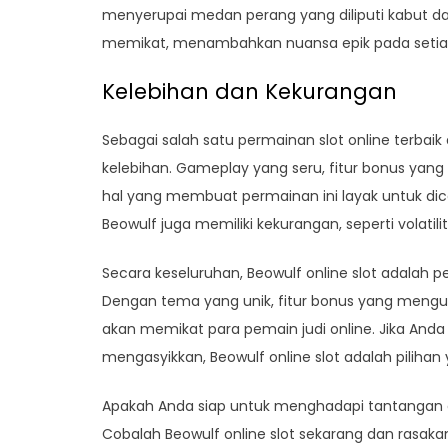
menyerupai medan perang yang diliputi kabut dan
memikat, menambahkan nuansa epik pada setia
Kelebihan dan Kekurangan
Sebagai salah satu permainan slot online terbaik 
kelebihan. Gameplay yang seru, fitur bonus yan
hal yang membuat permainan ini layak untuk dico
Beowulf juga memiliki kekurangan, seperti volatil
Secara keseluruhan, Beowulf online slot adalah 
Dengan tema yang unik, fitur bonus yang mengunt
akan memikat para pemain judi online. Jika And
mengasyikkan, Beowulf online slot adalah pilihan
Apakah Anda siap untuk menghadapi tantangan d
Cobalah Beowulf online slot sekarang dan rasaka