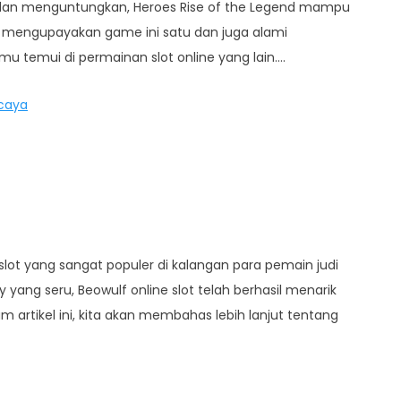
dan menguntungkan, Heroes Rise of the Legend mampu
gi mengupayakan game ini satu dan juga alami
 temui di permainan slot online yang lain.…
rcaya
slot yang sangat populer di kalangan para pemain judi
ang seru, Beowulf online slot telah berhasil menarik
m artikel ini, kita akan membahas lebih lanjut tentang