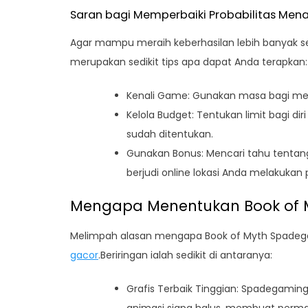
Saran bagi Memperbaiki Probabilitas Men
Agar mampu meraih keberhasilan lebih banyak se
merupakan sedikit tips apa dapat Anda terapkan:
Kenali Game: Gunakan masa bagi menya
Kelola Budget: Tentukan limit bagi dir
sudah ditentukan.
Gunakan Bonus: Mencari tahu tentang
berjudi online lokasi Anda melakukan
Mengapa Menentukan Book of
Melimpah alasan mengapa Book of Myth Spadegami
gacor
.Beriringan ialah sedikit di antaranya:
Grafis Terbaik Tinggian: Spadegamin