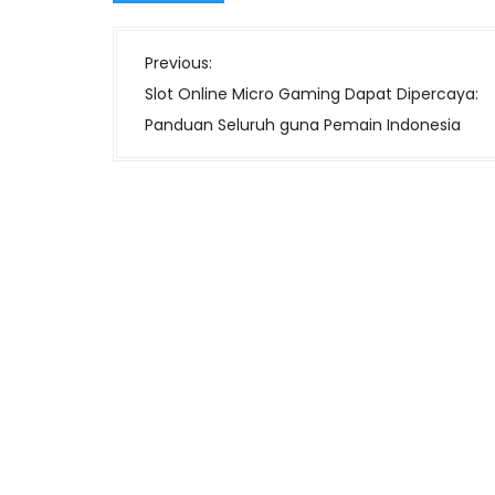
N
Previous:
a
Slot Online Micro Gaming Dapat Dipercaya:
v
Panduan Seluruh guna Pemain Indonesia
i
g
a
s
i
p
o
s