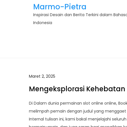
Skip
Marmo-Pietra
to
Inspirasi Desain dan Berita Terkini dalam Bahas
content
Indonesia
Maret 2, 2025
Mengeksplorasi Kehebatan
Di Dalam dunia permainan slot online online, B
melimpah pemain dengan judul yang menggaet
Internal tulisan ini, kami bakal menjelajahi selur